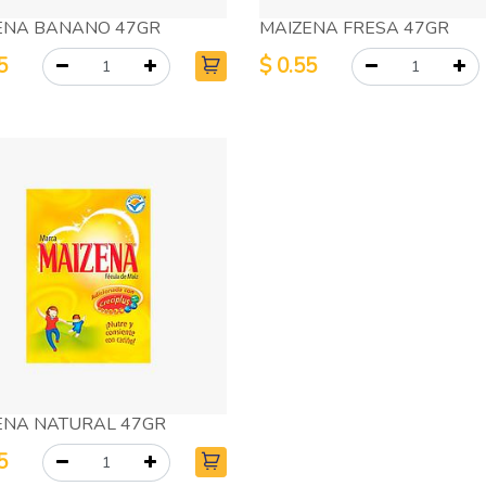
ENA BANANO 47GR
MAIZENA FRESA 47GR
5
$
0.55
ENA NATURAL 47GR
5