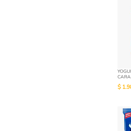
YOGU
CARA
$
1.9