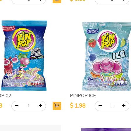
OP X2
PINPOP ICE
8
$
1.98