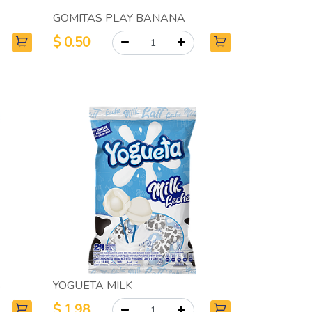
GOMITAS PLAY BANANA
$
0.50
S
YOGUETA MILK
$
1.98