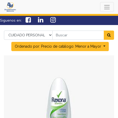
Siguenos en:
7538-0000
sac@lamorazan.com
Ordenado por: Precio de catálogo: Menor a Mayor