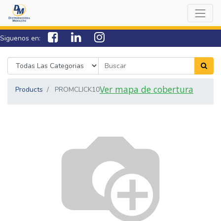
Siguenos en:
7538-0000
sac@lamorazan.com
Ver mapa de cobertura
Products
PROMCLICK10