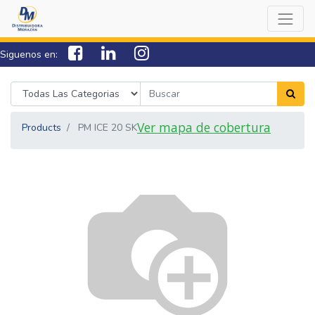
Siguenos en:
7538-0000
sac@lamorazan.com
Ver mapa de cobertura
Products
PM ICE 20 SK