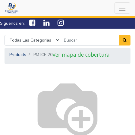
Siguenos en:
7538-0000
sac@lamorazan.com
Ver mapa de cobertura
Products
PM ICE 20