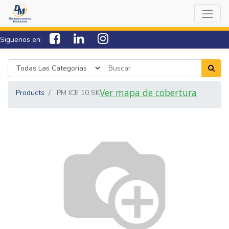
Siguenos en:
7538-0000
sac@lamorazan.com
Ver mapa de cobertura
Products
PM ICE 10 SK