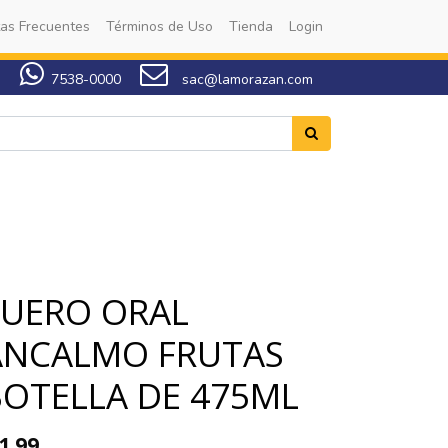
as Frecuentes
Términos de Uso
Tienda
Login
7538-0000
sac@lamorazan.com
SUERO ORAL
ANCALMO FRUTAS
BOTELLA DE 475ML
1.99