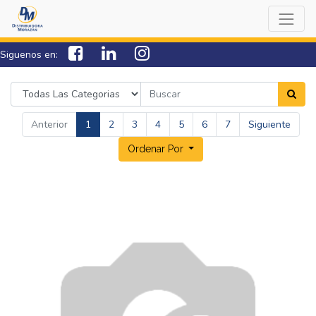
Siguenos en:
7538-0000
sac@lamorazan.com
Anterior
1
2
3
4
5
6
7
Siguiente
Ordenar Por