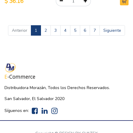
$
36.16
Anterior
1
2
3
4
5
6
7
Siguiente
E
-Commerce
Distribuidora Morazán, Todos los Derechos Reservados.
San Salvador, El Salvador 2020
Síguenos en: