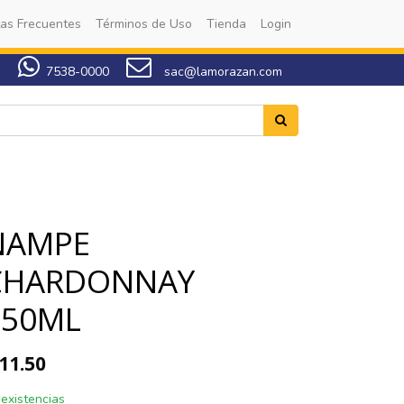
as Frecuentes
Términos de Uso
Tienda
Login
7538-0000
sac@lamorazan.com
NAMPE
CHARDONNAY
750ML
11.50
 existencias