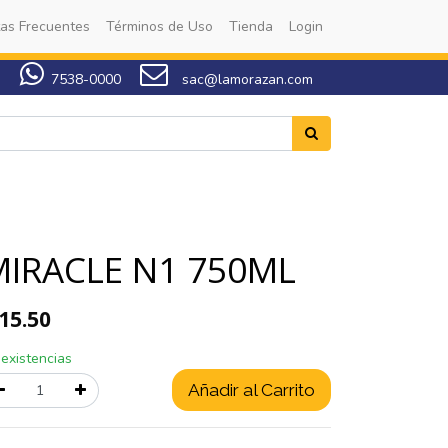
as Frecuentes
Términos de Uso
Tienda
Login
7538-0000
sac@lamorazan.com
MIRACLE N1 750ML
15.50
 existencias
Añadir al Carrito