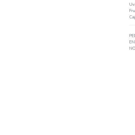
Uv
Fr
Ca
PE
EN
NO