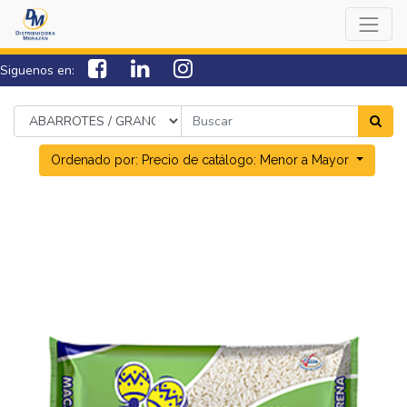
Siguenos en:
7538-0000
sac@lamorazan.com
Ordenado por: Precio de catálogo: Menor a Mayor