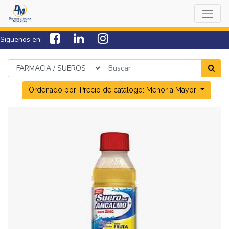
Siguenos en:
7538-0000
sac@lamorazan.com
Ordenado por: Precio de catálogo: Menor a Mayor